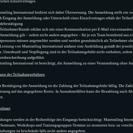
tlichen Einzelvertrages.
trailing International bedient sich dabei Überweisung. Die Anmeldung stellt ein ver
h Eingang der Anmeldung oder Unterschrift eines Einzelvertrages erhält der Teiln
debestätigung
 Teilnehmer/Kunde erklärt sich mit einer Kommunikation per E-Mail einverstanden
 Anmeldung gilt – sofern nicht anders angegeben – für je ein Team bestehend aus
tpersonen müssen angemeldet werden und werden grundsätzlich als Teilnehmer oh
 Leistung von Mantrailing International umfasst eine Ausbildung gemäß der jeweili
e, Unterkunft und Verpflegung sind in der Teilnahmegebühr nicht enthalten, sofern 
tsbeschreibung aufgeführt.
trailing International ist berechtigt, die Anmeldung zu einer Veranstaltung ohne
ung der Teilnahmegebühren
r Bestätigung der Anmeldung ist die Zahlung der Teilnahmegebühr fällig. Die Zahl
isung auf das angegebene Konto. In Ausnahmefällen kann die Bezahlung nach Abs
en.
nehmer
ungen werden in der Reihenfolge des Eingangs berücksichtigt. Mantrailing Internat
 Seminare, Workshops und Trainingsgruppen-Termine zu stornieren bzw. zu verschi
taltungen ist beschränkt falls nicht anders angegeben.