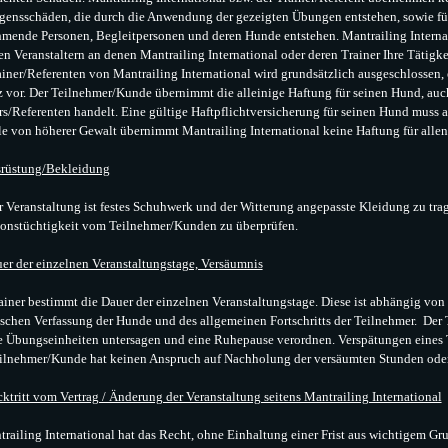
ensschäden, die durch die Anwendung der gezeigten Übungen entstehen, sowie fü
hmende Personen, Begleitpersonen und deren Hunde entstehen. Mantrailing Intern
en Veranstaltern an denen Mantrailing International oder deren Trainer Ihre Tätigk
ainer/Referenten von Mantrailing International wird grundsätzlich ausgeschlossen, e
z vor. Der Teilnehmer/Kunde übernimmt die alleinige Haftung für seinen Hund, auc
rs/Referenten handelt. Eine gültige Haftpflichtversicherung für seinen Hund muss 
le von höherer Gewalt übernimmt Mantrailing International keine Haftung für alle
srüstung/Bekleidung
r Veranstaltung ist festes Schuhwerk und der Witterung angepasste Kleidung zu trag
onstüchtigkeit vom Teilnehmer/Kunden zu überprüfen.
er der einzelnen Veranstaltungstage, Versäumnis
ainer bestimmt die Dauer der einzelnen Veranstaltungstage. Diese ist abhängig von
schen Verfassung der Hunde und des allgemeinen Fortschritts der Teilnehmer. Der
e Übungseinheiten untersagen und eine Ruhepause verordnen. Verspätungen eines
ilnehmer/Kunde hat keinen Anspruch auf Nachholung der versäumten Stunden ode
ktritt vom Vertrag / Änderung der Veranstaltung seitens Mantrailing International
trailing International hat das Recht, ohne Einhaltung einer Frist aus wichtigem G