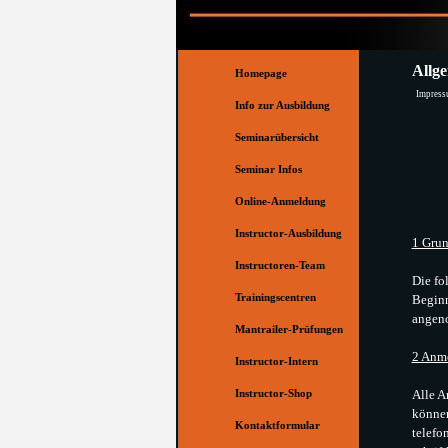
Direkt zum Seiteninhalt
Menü überspringen
Allg
Homepage
Impres
Info zur Ausbildung
Seminarübersicht
Seminar Infos
Online-Anmeldung
Instructor-Ausbildung
▼
1 Grun
Instructoren-Team
▼
Die fo
Trainingscentren
Beginn
▼
angeno
Mantrailer-Prüfungen
▼
2 Anme
Instructor-Intern
Alle A
Instructor-Shop
können
Kontaktformular
telefo