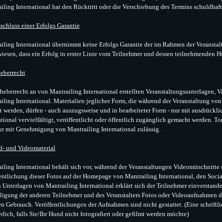
iling International hat den Rücktritt oder die Verschiebung des Termins schuldhaft
schluss einer Erfolgs Garantie
iling International übernimmt keine Erfolgs Garantie der im Rahmen der Veranstalt
iesen, dass ein Erfolg in erster Linie vom Teilnehmer und dessen teilnehmenden H
eberrecht
heberrecht an von Mantrailing International erstellten Veranstaltungsunterlagen, Vi
iling International. Materialien jeglicher Form, die während der Veranstaltung von
lt werden, dürfen - auch auszugsweise und in bearbeiteter Form - nur mit ausdrückl
ational vervielfältigt, veröffentlicht oder öffentlich zugänglich gemacht werden. 
ur mit Genehmigung von Mantrailing International zulässig.
d- und Videomaterial
iling International behält sich vor, während der Veranstaltungen Videomitschnitte 
entlichung dieser Fotos auf der Homepage von Mantrailing International, den Soci
n Unterlagen von Mantrailing International erklärt sich der Teilnehmer einverstande
ligung der anderen Teilnehmer und des Veranstalters Fotos oder Videoaufnahmen de
en Gebrauch. Veröffentlichungen der Aufnahmen sind nicht gestattet. (Eine schriftl
erlich, falls Sie/Ihr Hund nicht fotografiert oder gefilmt werden möchte)