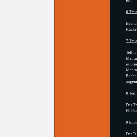
hin !
6 Trai
Beende
Rücker
7 Trai
Teilne
Mantra
inform
Mantra
Rechnu
angeme
8 Teil
Das Tr
Halsba
9 Info
Der Te