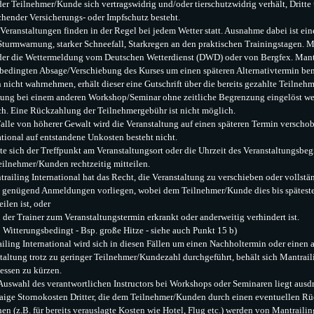
er Teilnehmer/Kunde sich vertragswidrig und/oder tierschutzwidrig verhält, Dritte
chender Versicherungs- oder Impfschutz besteht.
 Veranstaltungen finden in der Regel bei jedem Wetter statt. Ausnahme dabei ist e
Sturmwarnung, starker Schneefall, Starkregen an den praktischen Trainingstagen. M
er die Wettermeldung vom Deutschen Wetterdienst (DWD) oder von Bergfex.
Mantr
bedingten Absage/Verschiebung des Kurses um einen späteren Alternativtermin b
 nicht wahrnehmen, erhält dieser eine Gutschrift über die bereits gezahlte Teilneh
tung bei einem anderen Workshop/Seminar ohne zeitliche Begrenzung eingelöst wer
h. Eine Rückzahlung der Teilnehmergebühr ist nicht möglich.
Falle von höherer Gewalt wird die Veranstaltung auf einen späteren Termin versch
ational auf entstandene Unkosten besteht nicht.
lte sich der Treffpunkt am Veranstaltungsort oder die Uhrzeit des Veranstaltungsbeg
ilnehmer/Kunden rechtzeitig mitteilen.
trailing International hat das Recht, die Veranstaltung zu verschieben oder vollstän
t genügend Anmeldungen vorliegen, wobei dem Teilnehmer/Kunde dies bis späteste
ilen ist, oder
 der Trainer zum Veranstaltungstermin erkrankt oder anderweitig verhindert ist.
Witterungsbedingt - Bsp. große Hitze - siehe auch Punkt 15 b)
iling International wird sich in diesen Fällen um einen Nachholtermin oder einen
taltung trotz zu geringer Teilnehmer/Kundezahl durchgeführt, behält sich Mantraili
ssen zu kürzen.
 Auswahl des verantwortlichen Instructors bei Workshops oder Seminaren liegt ausd
aige Stornokosten Dritter, die dem Teilnehmer/Kunden durch einen eventuellen Rüc
hen (z.B. für bereits verauslagte Kosten wie Hotel, Flug etc.) werden von Mantrailing 