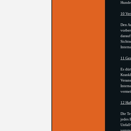
Hundes
10 Ver
Den An
vorber
darauf
Sichts
Intern
11 Ges
Es dür
Krankh
Verans
Intern
vermei
12 Haf
Die Te
jedes 
Unfall
verurs