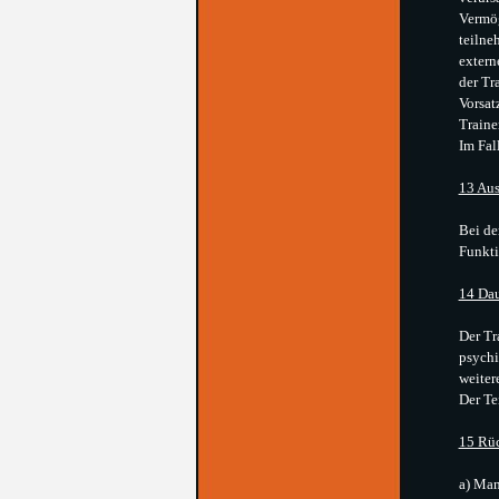
Vermög
teilne
extern
der Tr
Vorsat
Traine
Im Fal
13 Au
Bei de
Funkti
14 Dau
Der Tr
psychi
weiter
Der Te
15 Rüc
a) Man