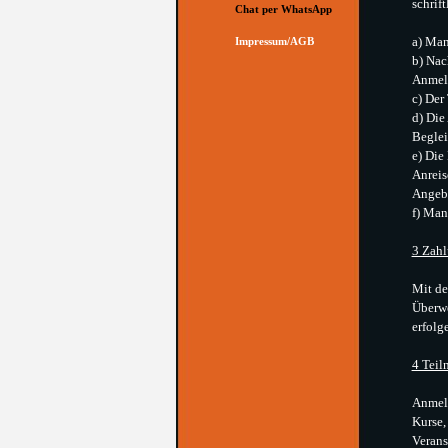
schrif
Chat per WhatsApp
a) Man
Impressum/AGB
▼
b) Nac
Anmel
c) Der
d) Die
Beglei
e) Die
Anreis
Angebo
f) Man
3 Zahl
Mit de
Überwe
erfolg
4 Teil
Anmeld
Kurse,
Verans