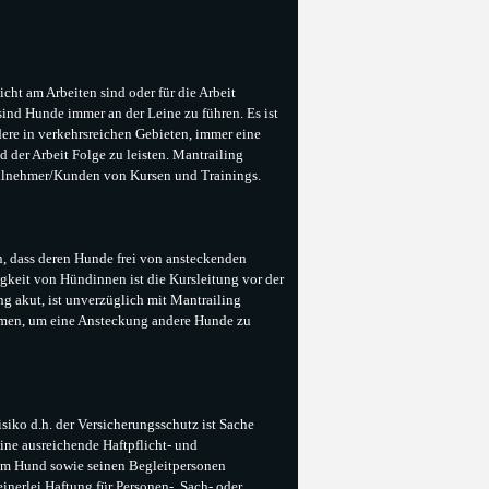
icht am Arbeiten sind oder für die Arbeit
sind Hunde immer an der Leine zu führen. Es ist
dere in verkehrsreichen Gebieten, immer eine
 der Arbeit Folge zu leisten. Mantrailing
eilnehmer/Kunden von Kursen und Trainings.
, dass deren Hunde frei von ansteckenden
igkeit von Hündinnen ist die Kursleitung vor der
ng akut, ist unverzüglich mit Mantrailing
mmen, um eine Ansteckung andere Hunde zu
siko d.h. der Versicherungsschutz ist Sache
ine ausreichende Haftpflicht- und
nem Hund sowie seinen Begleitpersonen
inerlei Haftung für Personen-, Sach- oder