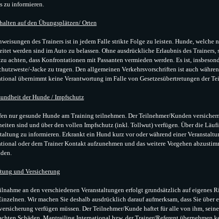
 zu informieren.
halten auf den Übungsplätzen/ Orten
weisungen des Trainers ist in jedem Falle strikte Folge zu leisten. Hunde, welche n
eitet werden sind im Auto zu belassen. Ohne ausdrückliche Erlaubnis des Trainers, 
 zu achten, dass Konfrontationen mit Passanten vermieden werden. Es ist, insbeson
chutzweste/-Jacke zu tragen. Den allgemeinen Verkehrsvorschriften ist auch während
ational übernimmt keine Verantwortung im Falle von Gesetzesübertretungen der T
undheit der Hunde / Impfschutz
fen nur gesunde Hunde am Training teilnehmen. Der Teilnehmer/Kunden versichern
eiten sind und über den vollen Impfschutz (inkl. Tollwut) verfügen. Über die Läuf
taltung zu informieren. Erkrankt ein Hund kurz vor oder während einer Veranstaltu
ational oder dem Trainer Kontakt aufzunehmen und das weitere Vorgehen abzusti
den.
tung und Versicherung
ilnahme an den verschiedenen Veranstaltungen erfolgt grundsätzlich auf eigenes Ri
Einzelnen. Wir machen Sie deshalb ausdrücklich darauf aufmerksam, dass Sie über e
versicherung verfügen müssen. Der Teilnehmer/Kunde haftet für alle von ihm, sei
achten Schäden. Mantrailing International bzw. der Trainer/Referent übernehmen ke