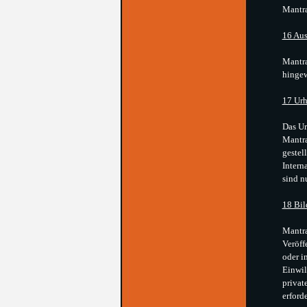
Mantra
16 Aus
Mantra
hingew
17 Urh
Das Ur
Mantra
gestel
Intern
sind n
18 Bil
Mantra
Veröff
oder i
Einwil
privat
erford