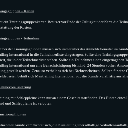
ningsgruppen – Karten
t ein Trainingsgruppenkarten-Besitzer vor Ende der Gültigkeit der Karte die Teiln
stattung der Kosten.
ningsgruppen - Teilnahme
hmer der Trainingsgruppen müssen sich immer über das Anmeldeformular im Kun
iling International in die Teilnehmerliste eingetragen. Sollte eine Trainingsgrupp
iert, die in der Teilnehmerliste stehen. Sollte ein Teilnehmer einen eingetragenen
iling International um eine Benachrichtigung bis mind. 24 Stunden vorher. Ansons
ng gestellt werden. Genauso verhält es sich bei Nichterscheinen. Sollten für eine
ldet seien behält sich Mantrailing International vor, die Stunde kurzfristig ausfall
nahmevoraussetzung
aining mit Schleppleine kann nur an einem Geschirr stattfinden. Das Führen eines
nd und Schleppleine ist verboten.
rmationspflichten
ilnehmer/Kunde verpflichtet sich, die Kursleitung über allfällige Verhaltensauffälli