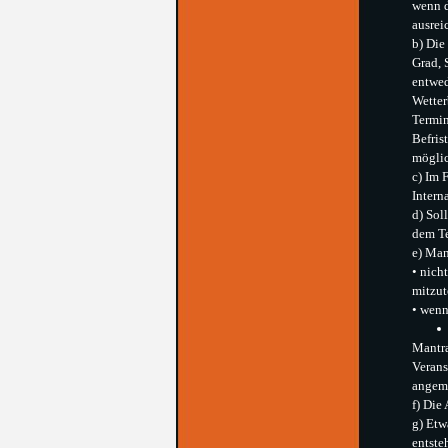
wenn d
ausrei
b) Die
Grad, 
entwed
Wetter
Termin
Befris
möglic
c) Im 
Intern
d) Sol
dem Te
e) Man
• nich
mitzute
• wenn
Mantra
Verans
angeme
f) Die
g) Etw
entste