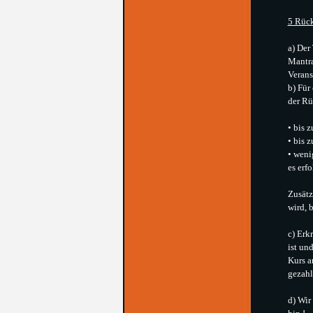
5 Rück
a) Der
Mantra
Verans
b) Für
der Rü
• bis 
• bis 
• weni
es erf
Zusätz
wird, 
c) Erk
ist un
Kurs a
gezahl
d) Wir