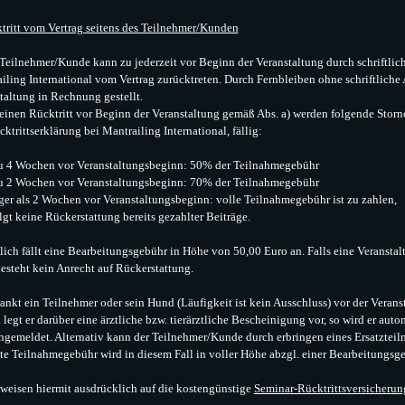
tritt vom Vertrag seitens des Teilnehmer/Kunden
 Teilnehmer/Kunde kann zu jederzeit vor Beginn der Veranstaltung durch schriftli
iling International vom Vertrag zurücktreten. Durch Fernbleiben ohne schriftlich
taltung in Rechnung gestellt.
 einen Rücktritt vor Beginn der Veranstaltung gemäß Abs. a) werden folgende Sto
cktrittserklärung bei Mantrailing International, fällig:
zu 4 Wochen vor Veranstaltungsbeginn: 50% der Teilnahmegebühr
zu 2 Wochen vor Veranstaltungsbeginn: 70% der Teilnahmegebühr
ger als 2 Wochen vor Veranstaltungsbeginn: volle Teilnahmegebühr ist zu zahlen,
olgt keine Rückerstattung bereits gezahlter Beiträge.
lich fällt eine Bearbeitungsgebühr in Höhe von 50,00 Euro an. Falls eine Veranst
besteht kein Anrecht auf Rückerstattung.
rankt ein Teilnehmer oder sein Hund (Läufigkeit ist kein Ausschluss) vor der Veran
d legt er darüber eine ärztliche bzw. tierärztliche Bescheinigung vor, so wird er au
ngemeldet. Alternativ kann der Teilnehmer/Kunde durch erbringen eines Ersatzteiln
te Teilnahmegebühr wird in diesem Fall in voller Höhe abzgl. einer Bearbeitungsgeb
 weisen hiermit ausdrücklich auf die kostengünstige
Seminar-Rücktrittsversicherun