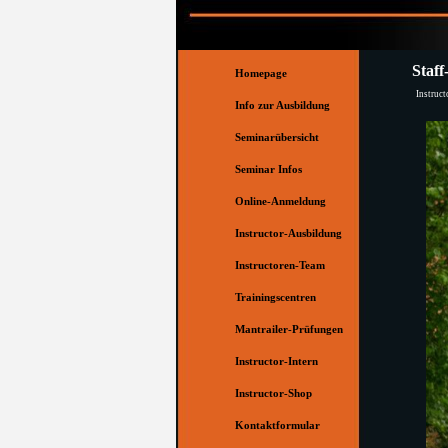
Direkt zum Seiteninhalt
Menü überspringen
Staff
Homepage
Instruc
Info zur Ausbildung
Seminarübersicht
Seminar Infos
Online-Anmeldung
Instructor-Ausbildung
▼
Instructoren-Team
▼
Trainingscentren
▼
Mantrailer-Prüfungen
▼
Instructor-Intern
Instructor-Shop
Kontaktformular