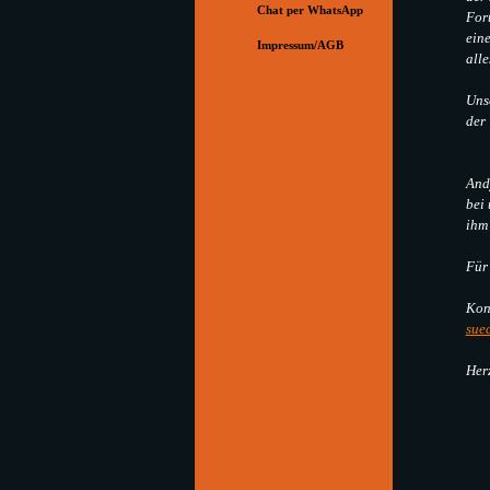
Chat per WhatsApp
Fort
ein
Impressum/AGB
▼
alle
Unse
der
Andy
bei
ihm 
Für 
Kon
sue
Her