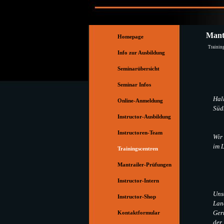
Direkt zum Seiteninhalt
Menü überspringen
Mantr
Homepage
Trainin
Info zur Ausbildung
Seminarübersicht
Seminar Infos
Hal
Online-Anmeldung
Süd
Instructor-Ausbildung
▼
Instructoren-Team
▼
Wir 
im 
Trainingscentren
▼
Mantrailer-Prüfungen
▼
Instructor-Intern
Unse
Instructor-Shop
Lan
Ger
Kontaktformular
der